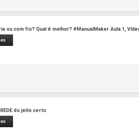
ria ou com fio? Qual é melhor? #ManualMaker Aula 1, Víde
ões
EDE do jeito certo
ões