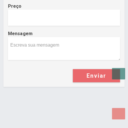
Preço
Mensagem
Enviar
Desenvolvido por Poly Design
Cubo Guia -
www.cuboguia.com.br - Desenvolvimento de Sites e
Sistemas para WEB.
© 2026 ®
Política de Cookies