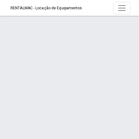
RENTALMAC - Locação de Equipamentos
Serviço > Martelete
Início
Serviço